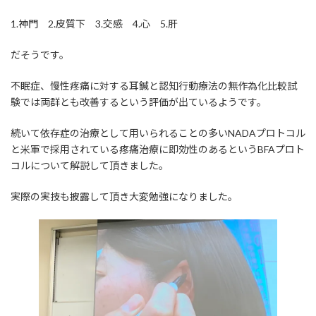
1.神門 2.皮質下 3.交感 4.心 5.肝
だそうです。
不眠症、慢性疼痛に対する耳鍼と認知行動療法の無作為化比較試
験では両群とも改善するという評価が出ているようです。
続いて依存症の治療として用いられることの多いNADAプロトコル
と米軍で採用されている疼痛治療に即効性のあるというBFAプロト
コルについて解説して頂きました。
実際の実技も披露して頂き大変勉強になりました。