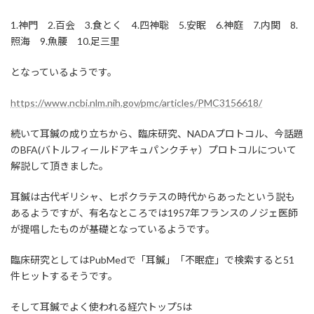
1.神門 2.百会 3.食とく 4.四神聡 5.安眠 6.神庭 7.内関 8.
照海 9.魚腰 10.足三里
となっているようです。
https://www.ncbi.nlm.nih.gov/pmc/articles/PMC3156618/
続いて耳鍼の成り立ちから、臨床研究、NADAプロトコル、今話題
のBFA(バトルフィールドアキュパンクチャ）プロトコルについて
解説して頂きました。
耳鍼は古代ギリシャ、ヒポクラテスの時代からあったという説も
あるようですが、有名なところでは1957年フランスのノジェ医師
が提唱したものが基礎となっているようです。
臨床研究としてはPubMedで「耳鍼」「不眠症」で検索すると51
件ヒットするそうです。
そして耳鍼でよく使われる経穴トップ5は