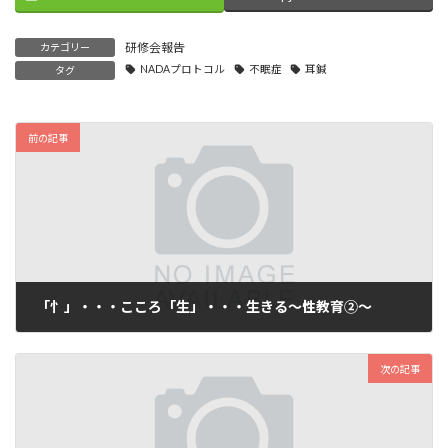
研修会報告
カテゴリー
NADAプロトコル
不眠症
耳鍼
タグ
前の記事
「忄」・・・こころ「生」・・・生きる～性教育②～
2019年3月3日
次の記事