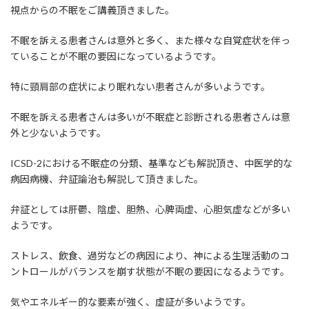
視点からの不眠をご講義頂きました。
不眠を訴える患者さんは意外と多く、また様々な自覚症状を伴っ
ていることが不眠の要因になっているようです。
特に頸肩部の症状により眠れない患者さんが多いようです。
不眠を訴える患者さんは多いが不眠症と診断される患者さんは意
外と少ないようです。
ICSD-2における不眠症の分類、基準なども解説頂き、中医学的な
病因病機、弁証論治も解説して頂きました。
弁証としては肝鬱、陰虚、胆熱、心脾両虚、心胆気虚などが多い
ようです。
ストレス、飲食、過労などの病因により、神による生理活動のコ
ントロールがバランスを崩す状態が不眠の要因になるようです。
気やエネルギー的な要素が強く、虚証が多いようです。