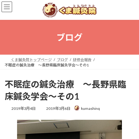
コ
ナ
ン
ビ
テ
ゲ
ン
ー
ツ
シ
へ
ョ
ブログ
ス
ン
キ
に
ッ
移
プ
動
くま鍼灸院トップページ
ブログ
研修会報告
不眠症の鍼灸治療 ～長野県臨床鍼灸学会〜その1
不眠症の鍼灸治療 ～長野県臨
床鍼灸学会〜その1
最
2019年3月4日
2019年3月6日
kumashinq
終
更
新
日
時