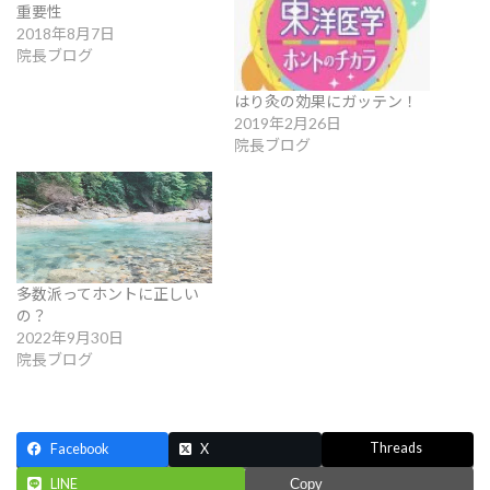
重要性
2018年8月7日
院長ブログ
はり灸の効果にガッテン！
2019年2月26日
院長ブログ
多数派ってホントに正しい
の？
2022年9月30日
院長ブログ
Threads
Facebook
X
LINE
Copy