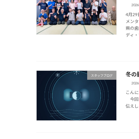
202
4月2
メンタ
県の歯
ディ・
冬の
スタッフブログ
202
こんに
今回は
伝えし