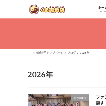
コ
ナ
ホー
ン
ビ
HOM
テ
ゲ
ン
ー
ツ
シ
へ
ョ
ス
ン
キ
に
ッ
移
くま鍼灸院トップページ
ブログ
2026年
プ
動
2026年
ファ
研修会報告
戻す