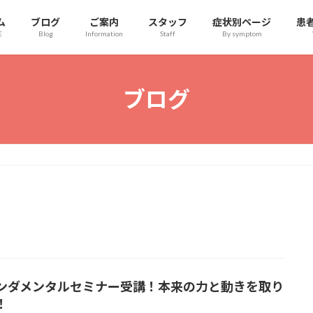
ム
ブログ
ご案内
スタッフ
症状別ページ
患
E
Blog
Information
Staff
By symptom
ブログ
ンダメンタルセミナー受講！本来の力と動きを取り
！