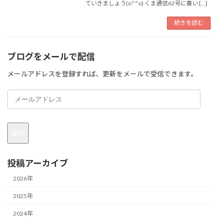
ていきましょう(o^^o) くま通信62号に書い […]
続きを読む
ブログをメールで配信
メールアドレスを登録すれば、更新をメールで受信できます。
メ
ー
ル
ア
登録
ド
レ
ス
投稿アーカイブ
2026年
2025年
2024年