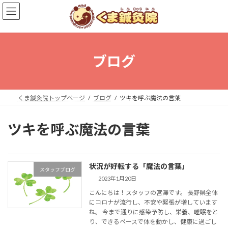
コ
ナ
ン
ビ
テ
ゲ
ン
ー
ツ
シ
へ
ョ
ブログ
ス
ン
キ
に
ッ
移
プ
動
くま鍼灸院トップページ
ブログ
ツキを呼ぶ魔法の言葉
ツキを呼ぶ魔法の言葉
状況が好転する「魔法の言葉」
スタッフブログ
2023年1月20日
こんにちは！スタッフの宮澤です。 長野県全体
にコロナが流行し、不安や緊張が増しています
ね。 今まで通りに感染予防し、栄養、睡眠をと
り、できるペースで体を動かし、健康に過ごし