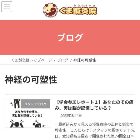
コ
ナ
ン
ビ
テ
ゲ
ン
ー
ツ
シ
へ
ョ
ブログ
ス
ン
キ
に
ッ
移
プ
動
くま鍼灸院トップページ
ブログ
神経の可塑性
神経の可塑性
【学会参加レポート１】あなたのその痛
スタッフブログ
み、実は脳が記憶している？
2025年8月4日
―最新研究から見える慢性疼痛の正体と鍼灸の
可能性― こんにちは！スタッフの飯塚です！ 先
日、愛知県名古屋市で開催された第74回全日本