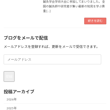
鍼灸学会学術大会に参加してまいりました。 全
国の鍼灸師や研究者が集い最新の知見を学ぶ貴
重 […]
続きを読む
ブログをメールで配信
メールアドレスを登録すれば、更新をメールで受信できます。
メ
ー
ル
ア
登録
ド
レ
ス
投稿アーカイブ
2026年
2025年