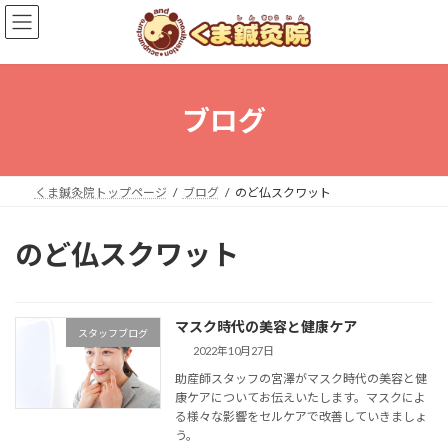
コ
ナ
ン
ビ
テ
ゲ
ン
ー
ツ
シ
へ
ョ
ブログ
ス
ン
キ
に
ッ
移
プ
動
くま鍼灸院トップページ
ブログ
のど仏スクワット
のど仏スクワット
マスク時代の美容と健康ケア
スタッフブログ
2022年10月27日
助産師スタッフの宮澤がマスク時代の美容と健
康ケアについてお伝えいたします。マスクによ
る様々な影響をセルケアで改善していきましょ
う。