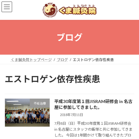
コ
ナ
ン
ビ
テ
ゲ
ン
ー
ツ
シ
へ
ョ
ブログ
ス
ン
キ
に
ッ
移
プ
動
くま鍼灸院トップページ
ブログ
エストロゲン依存性疾患
エストロゲン依存性疾患
平成30年度第１回JISRAM研修会 in 名古
不妊治療
屋に参加してきました。
2018年7月11日
7月8日（日）平成30年度第１回JISRAM研修会
in 名古屋にスタッフの飯塚と共に参加してきま
した。 今回は1年間かけて取り組んできたプロ