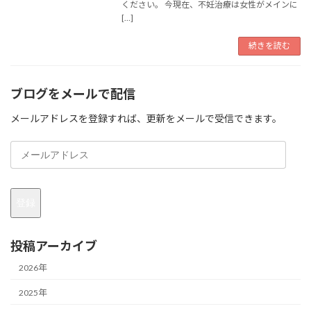
ください。 今現在、不妊治療は女性がメインに
[…]
続きを読む
ブログをメールで配信
メールアドレスを登録すれば、更新をメールで受信できます。
メ
ー
ル
ア
登録
ド
レ
ス
投稿アーカイブ
2026年
2025年