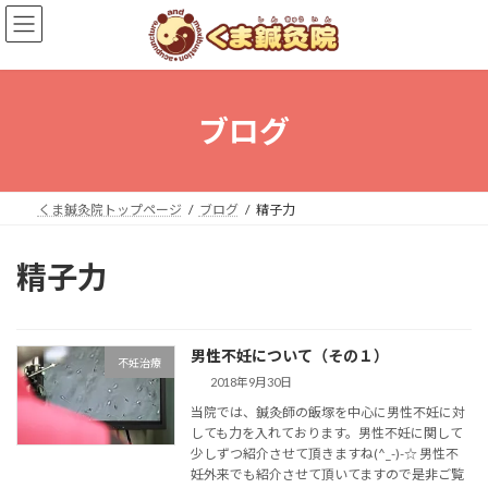
コ
ナ
ン
ビ
テ
ゲ
ン
ー
ツ
シ
へ
ョ
ブログ
ス
ン
キ
に
ッ
移
プ
動
くま鍼灸院トップページ
ブログ
精子力
精子力
男性不妊について（その１）
不妊治療
2018年9月30日
当院では、鍼灸師の飯塚を中心に男性不妊に対
しても力を入れております。男性不妊に関して
少しずつ紹介させて頂きますね(^_-)-☆ 男性不
妊外来でも紹介させて頂いてますので是非ご覧