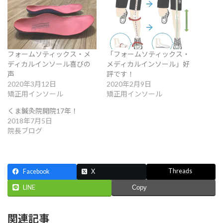
フォームソティックス・メ
「フォームソティックス・
ディカルインソール喜びの
メディカルインソール」好
声
評です！
2020年3月12日
2020年2月9日
矯正用インソール
矯正用インソール
くま鍼灸院開院17年！
2018年7月5日
院長ブログ
Threads
Facebook
X
LINE
Copy
関連記事