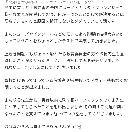
「下肢障害予防の為のモノ・カラダ・プランの法則」
ダウンロード
簡単に言うと下肢障害の予防にはモノ・カラダ・プランといった
様々な要素が関係しており、何か一つのことだけで解決するとは
限らず、ちゃんと原因を検証しないとダメですよって話です。
またシューズやインソールなどのモノによる影響は結構大きいか
もっていうことをちょっとしたテストで実感して頂きました。
上履き問題にもちょっと触れたら教育委員会の方や校長先生も意
識したことがなかったらしく、「検討してみる必要があるかもし
れない…」と少し気にしてくださいました。
母校だけあって知っている保護者や先生もいてアウェー感もなくお
話することが出来ました。
また校長先生から「実は以前に駒ヶ根ハーフマラソンでくま先生
にケアしてもらったことを思い出しました!その時すごく足が楽に
なったことを覚えています!」っていう話をしてくださいました。
残念ながら私は覚えておりませんが…(^^;)