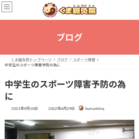
コ
ナ
ン
ビ
テ
ゲ
ン
ー
ツ
シ
へ
ョ
ブログ
ス
ン
キ
に
ッ
移
プ
動
くま鍼灸院トップページ
ブログ
スポーツ障害
中学生のスポーツ障害予防の為に
中学生のスポーツ障害予防の為
に
最
2021年9月10日
2022年6月29日
kumashinq
終
更
新
日
時