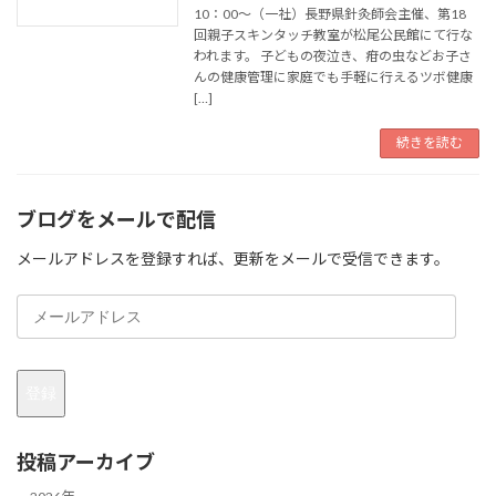
10：00～（一社）長野県針灸師会主催、第18
回親子スキンタッチ教室が松尾公民館にて行な
われます。 子どもの夜泣き、疳の虫などお子さ
んの健康管理に家庭でも手軽に行えるツボ健康
[…]
続きを読む
ブログをメールで配信
メールアドレスを登録すれば、更新をメールで受信できます。
メ
ー
ル
ア
登録
ド
レ
ス
投稿アーカイブ