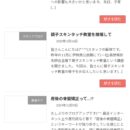
への影響も大きいかと思います。 先日、子育
[…]
続きを読む
親子スキンタッチ教室を開催して
スタッフブログ
2020年1月14日
皆さんこんにちは(*^^*)スタッフの飯塚です。
昨年の11月に伊賀良公民館にて(一社)長野県針
灸師会主催で親子スキンタッチ教室という講座
を開きました。 今回は、皆さんに親子スキンタ
ッチ教室の様子をお伝えしたいと思います […]
続きを読む
産後の骨盤矯正って…!?
産後ケア
2019年12月9日
久しぶりのブログアップです(^^; 最近インター
ネット上や週刊誌など巷で「産後の骨盤矯正」
というキーワードが独り歩きしている感じにと
ても違和感を覚えます。 特に整体師や接骨院な