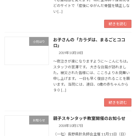
どのサイトで「産後にゆがんだ骨盤を矯正しな
い […]
続きを読む
お子さんの「カラダは、まるごとココ
小児はり
ロ」
2019年10月18日
～夜泣きが楽になりますように～ こんにちは。
スタッフの宮澤です。 大きな台風が訪れまし
た。被災された皆様には、こころよりお見舞い
申し上げます。 一日も早く復旧されることを願
います。 当院には、連日、0歳の赤ちゃんから
９０ […]
続きを読む
親子スキンタッチ教室開催のお知らせ
お知らせ
2018年10月17日
（一社）長野県針灸師会主催 11月11日（日）