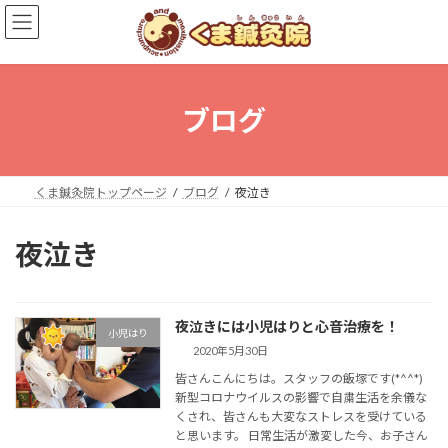
コ
ナ
ン
ビ
テ
ゲ
ン
ー
ツ
シ
へ
ョ
ブログ
ス
ン
キ
に
ッ
移
プ
動
くま鍼灸院トップページ
ブログ
夜泣き
夜泣き
夜泣きには小児はりと心音治療を！
小児はり
2020年5月30日
皆さんこんにちは。スタッフの飯塚です(*^^*)
新型コロナウイルスの影響で自粛生活を余儀な
くされ、皆さんも大変なストレスを受けている
と思います。 日常生活が激変した今、お子さん