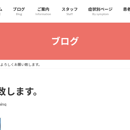
ム
ブログ
ご案内
スタッフ
症状別ページ
患
E
Blog
Information
Staff
By symptom
ブログ
もよろしくお願い致します。
致します。
inq