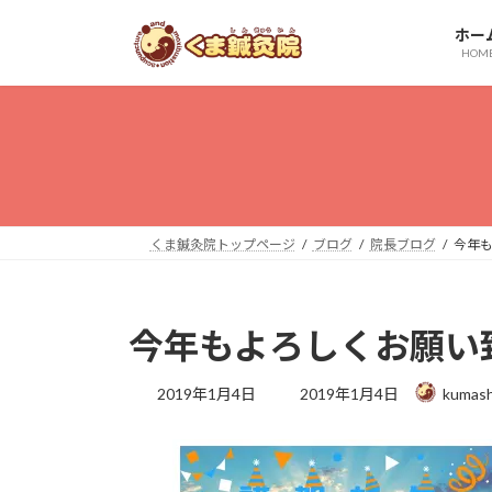
コ
ナ
ホー
ン
ビ
HOM
テ
ゲ
ン
ー
ツ
シ
へ
ョ
ス
ン
キ
に
ッ
移
くま鍼灸院トップページ
ブログ
院長ブログ
今年
プ
動
今年もよろしくお願い
最
2019年1月4日
2019年1月4日
kumash
終
更
新
日