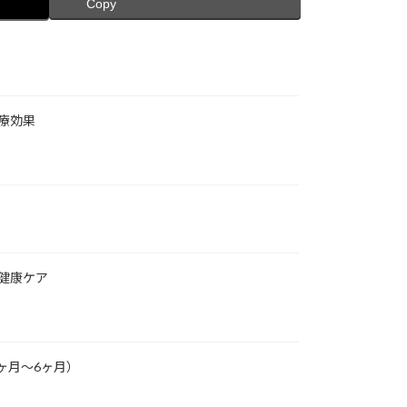
Copy
療効果
健康ケア
ヶ月～6ヶ月）