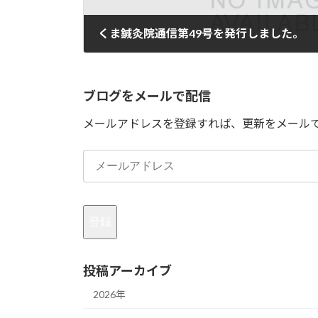
くま鍼灸院通信第49号を発行しました。
2018年11月17日
ブログをメールで配信
メールアドレスを登録すれば、更新をメール
メ
ー
ル
ア
登録
ド
レ
投稿アーカイブ
ス
2026年