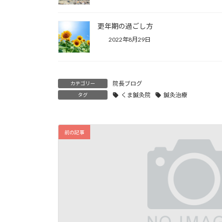
更年期の過ごし方
2022年8月29日
院長ブログ
カテゴリー
くま鍼灸院
鍼灸治療
タグ
前の記事