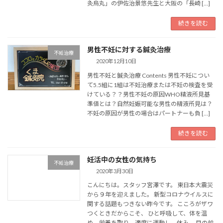
灸烏丸」の伊佐治景悠先生と大阪の「長崎 […]
続きを読む
男性不妊に対する鍼灸治療
不妊治療
2020年12月10日
男性不妊と鍼灸治療 Contents 男性不妊につい
て5.5組に1組は不妊治療または不妊の検査を受
けている？？男性不妊の原因WHO精液所見基
準値とは？自然妊娠可能な男性の精液所見は？
不妊の原因が男性の場合はパートナーも負 […]
続きを読む
妊活中の女性の気持ち
不妊治療
2020年3月30日
こんにちは。スタッフ宮澤です。 東日本大震災
から９年を迎えました。 新型コロナウイルスに
関する話題もつきない昨今です。 こころがザワ
つくときだからこそ、 ひと呼吸して、体を温
め、栄養を取り、適度に運動し、休み、 目の前