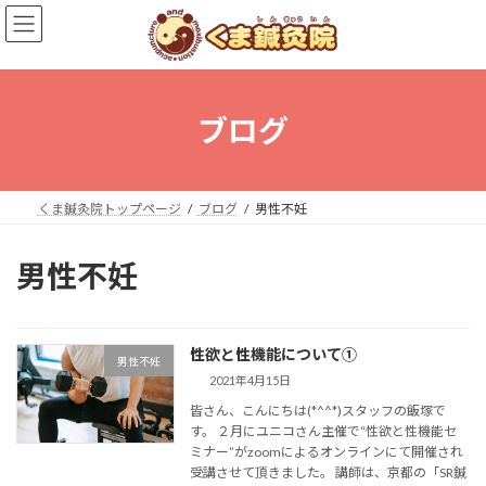
コ
ナ
ン
ビ
テ
ゲ
ン
ー
ツ
シ
へ
ョ
ブログ
ス
ン
キ
に
ッ
移
プ
動
くま鍼灸院トップページ
ブログ
男性不妊
男性不妊
性欲と性機能について①
男性不妊
2021年4月15日
皆さん、こんにちは(*^^*)スタッフの飯塚で
す。 ２月にユニコさん主催で“性欲と性機能セ
ミナー”がzoomによるオンラインにて開催され
受講させて頂きました。 講師は、京都の「SR鍼