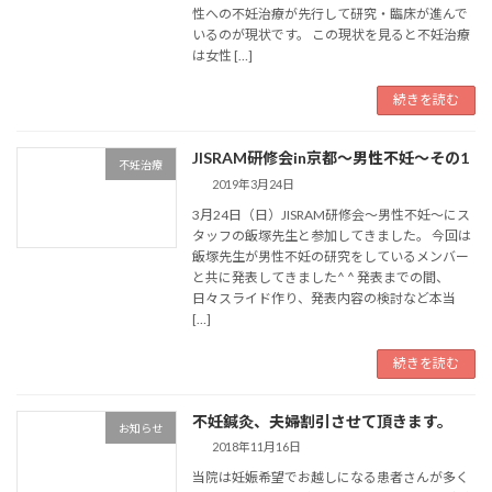
性への不妊治療が先行して研究・臨床が進んで
いるのが現状です。 この現状を見ると不妊治療
は女性 […]
続きを読む
JISRAM研修会in京都〜男性不妊〜その1
不妊治療
2019年3月24日
3月24日（日）JISRAM研修会〜男性不妊〜にス
タッフの飯塚先生と参加してきました。 今回は
飯塚先生が男性不妊の研究をしているメンバー
と共に発表してきました^ ^ 発表までの間、
日々スライド作り、発表内容の検討など本当
[…]
続きを読む
不妊鍼灸、夫婦割引させて頂きます。
お知らせ
2018年11月16日
当院は妊娠希望でお越しになる患者さんが多く