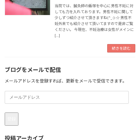
当院では、鍼灸師の飯塚を中心に男性不妊に対
しても力を入れております。男性不妊に関して
少しずつ紹介させて頂きますね(^_-)-☆ 男性不
妊外来でも紹介させて頂いてますので是非ご覧
ください。 今現在、不妊治療は女性がメインに
[…]
続きを読む
ブログをメールで配信
メールアドレスを登録すれば、更新をメールで受信できます。
メ
ー
ル
ア
登録
ド
レ
ス
投稿アーカイブ